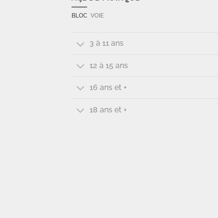
BLOC
VOIE
3 à 11 ans
12 à 15 ans
16 ans et +
18 ans et +