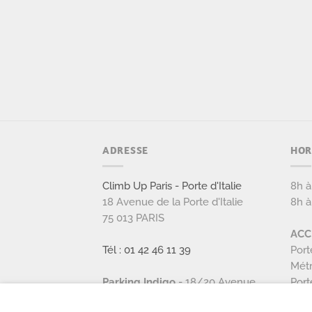
ADRESSE
HOR
Climb Up Paris - Porte d'Italie
8h à
18 Avenue de la Porte d'Italie
8h à
75 013 PARIS
ACC
Tél : 01 42 46 11 39
Port
Métr
Parking Indigo
- 18/20 Avenue
Port
de la porte d'italie, Paris 13