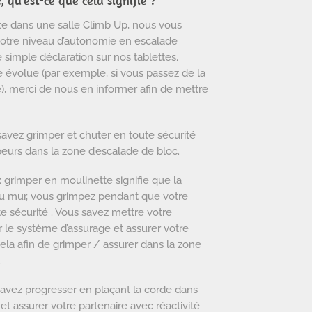
qu’est-ce que cela signifie ?
ite dans une salle Climb Up, nous vous
otre niveau d’autonomie en escalade
e simple déclaration sur nos tablettes.
e évolue (par exemple, si vous passez de la
), merci de nous en informer afin de mettre
savez grimper et chuter en toute sécurité
peurs dans la zone d’escalade de bloc.
: grimper en moulinette signifie que la
du mur, vous grimpez pendant que votre
e sécurité . Vous savez mettre votre
er le système d’assurage et assurer votre
Cela afin de grimper / assurer dans la zone
.
savez progresser en plaçant la corde dans
et assurer votre partenaire avec réactivité