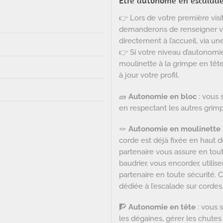
Être autonome en escalade, 
👉 Lors de votre première vis
demanderons de renseigner v
directement à l’accueil, via un
👉 Si votre niveau d’autonomi
moulinette à la grimpe en tête
à jour votre profil.
🧱
Autonomie en bloc
: vous 
en respectant les autres grim
🪢
Autonomie e
n moulinette
corde est déjà fixée en haut 
partenaire vous assure en tout
baudrier, vous encorder, utilis
partenaire en toute sécurité. 
dédiée à l’escalade sur cordes
🧗
Autonomie e
n tête
: vous 
les dégaines, gérer les chutes 