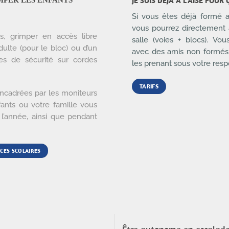
JE SUIS DÉJÀ À L’AISE POU
MPER LES ENFANTS
Si vous êtes déjà formé a
vous pourrez directement 
, grimper en accès libre
salle (voies + blocs). Vo
dulte (pour le bloc) ou d’un
avec des amis non formés 
ues de sécurité sur cordes
les prenant sous votre resp
TARIFS
ncadrées par les moniteurs
ants ou votre famille vous
l’année, ainsi que pendant
CES SCOLAIRES