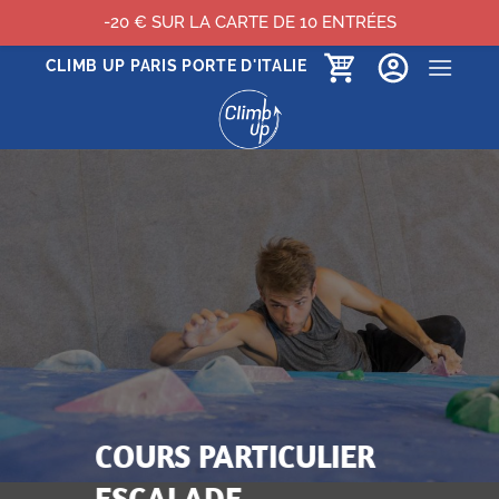
-20 € SUR LA CARTE DE 10 ENTRÉES
Passer
CLIMB UP PARIS PORTE D'ITALIE
au
contenu
COURS PARTICULIER
ESCALADE