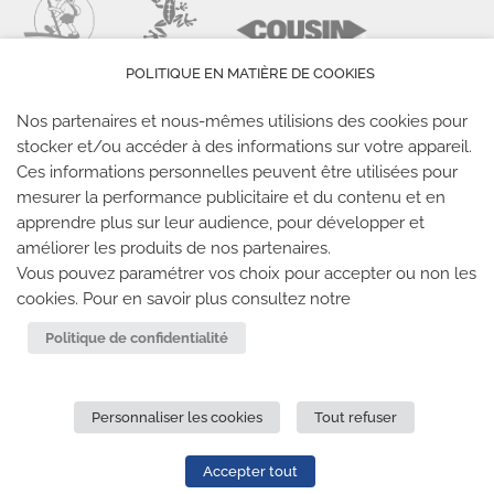
POLITIQUE EN MATIÈRE DE COOKIES
Nos partenaires et nous-mêmes utilisions des cookies pour
stocker et/ou accéder à des informations sur votre appareil.
Ces informations personnelles peuvent être utilisées pour
mesurer la performance publicitaire et du contenu et en
LES SALLES CLIMB UP
apprendre plus sur leur audience, pour développer et
améliorer les produits de nos partenaires.
Climb Up vous accueille dans ses salles, partout en
Vous pouvez paramétrer vos choix pour accepter ou non les
cookies. Pour en savoir plus consultez notre
France
Politique de confidentialité
TROUVE TA SALLE
Personnaliser les cookies
Tout refuser
REJOIGNEZ-NOUS
-
CLIMB UP INVESTISSEMENTS
-
MENTIONS LÉGALES
-
CONFIDENTIALITÉ
- © 2020 TOUS
Accepter tout
DROITS RÉSERVÉS