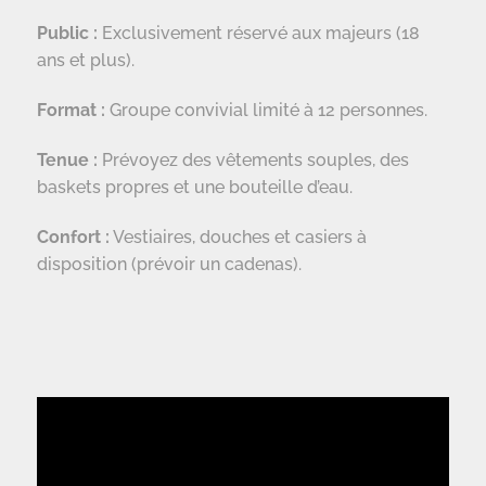
Public :
Exclusivement réservé aux majeurs (18
ans et plus).
Format :
Groupe convivial limité à 12 personnes.
Tenue :
Prévoyez des vêtements souples, des
baskets propres et une bouteille d’eau.
Confort :
Vestiaires, douches et casiers à
disposition (prévoir un cadenas).