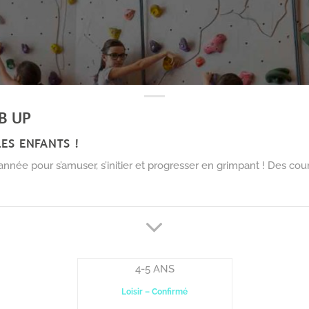
B UP
ES ENFANTS !
’année pour s’amuser, s’initier et progresser en grimpant ! Des co
4-5 ANS
Loisir – Confirmé