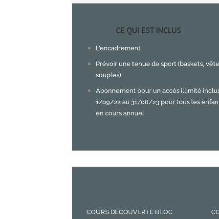
CE QUI EST INCLUS
L’encadrement
Prévoir une tenue de sport (baskets, vê
souples)
Abonnement pour un accès illimité inclu
1/09/22 au 31/08/23 pour tous les enfant
en cours annuel
OUVERTE VOIE
COURS DECOUVERTE BLOC
CO