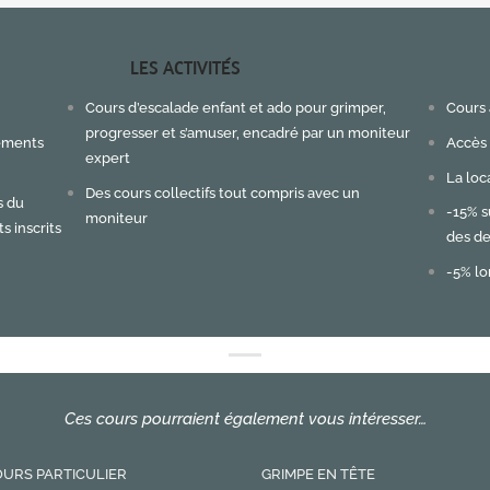
LES ACTIVITÉS
Cours d’escalade enfant et ado pour grimper,
Cours 
progresser et s’amuser, encadré par un moniteur
tements
Accès 
expert
La loc
Des cours collectifs tout compris avec un
s du
-15% s
moniteur
s inscrits
des d
-5% lo
Ces cours pourraient également vous intéresser…
URS PARTICULIER
GRIMPE EN TÊTE