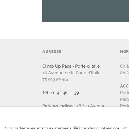
ADRESSE
HOR
Climb Up Paris - Porte d'Italie
8h à
18 Avenue de la Porte d'Italie
8h à
75 013 PARIS
ACC
Tél : 01 42 46 11 39
Port
Métr
Parking Indigo
- 18/20 Avenue
Port
de la porte d'italie, Paris 13
1h30 de parking offerte dans la
Nos partenaires et nous-mêmes utilisions des cookies pour sto