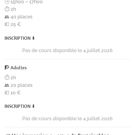
🕒 15h00 – 17h00
⏱️ 2h
👥 40 places
💶 25 €
INSCRIPTION ⬇️
🧗 Adultes
⏱️ 2h
👥 20 places
💶 10 €
INSCRIPTION ⬇️