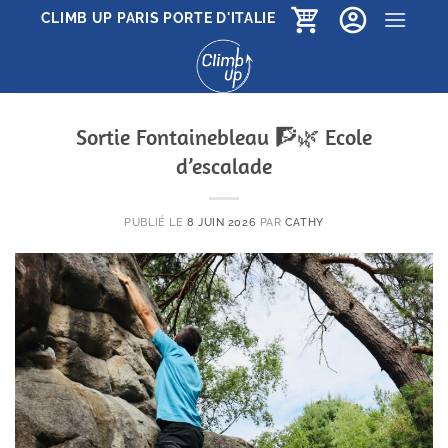
Passer
CLIMB UP PARIS PORTE D'ITALIE
au
contenu
Sortie Fontainebleau 🧗🌿 Ecole
d’escalade
PUBLIÉ LE
8 JUIN 2026
PAR
CATHY