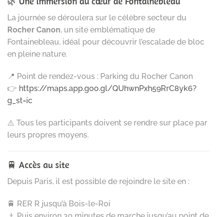
🌿 Une immersion au cœur de Fontainebleau
La journée se déroulera sur le célèbre secteur du
Rocher Canon
, un site emblématique de
Fontainebleau, idéal pour découvrir l’escalade de bloc
en pleine nature.
📍 Point de rendez-vous : Parking du Rocher Canon
👉
https://maps.app.goo.gl/QUhwnPxh59RrC8yk6?
g_st=ic
⚠️ Tous les participants doivent se rendre sur place par
leurs propres moyens.
🚆 Accès au site
Depuis Paris, il est possible de rejoindre le site en :
🚆 RER R jusqu’à Bois-le-Roi
🚶 Puis environ 30 minutes de marche jusqu’au point de