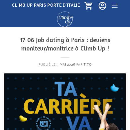
Passer
CLIMB UP PARIS PORTE D'ITALIE
au
contenu
17-06 Job dating à Paris : deviens
moniteur/monitrice à Climb Up !
PUBLIÉ LE
5 MAI 2026
PAR
TITO