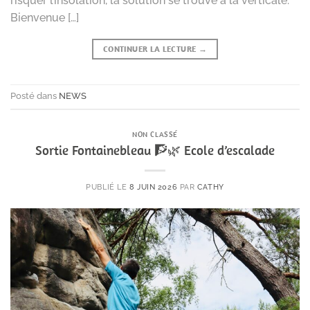
risquer l’insolation, la solution se trouve à la verticale.
Bienvenue […]
CONTINUER LA LECTURE
→
Posté dans
NEWS
NON CLASSÉ
Sortie Fontainebleau 🧗🌿 Ecole d’escalade
PUBLIÉ LE
8 JUIN 2026
PAR
CATHY