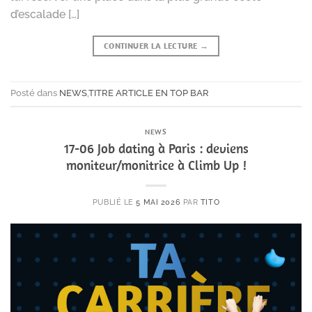
d’escalade […]
CONTINUER LA LECTURE
→
Posté dans
NEWS
,
TITRE ARTICLE EN TOP BAR
NEWS
17-06 Job dating à Paris : deviens
moniteur/monitrice à Climb Up !
PUBLIÉ LE
5 MAI 2026
PAR
TITO