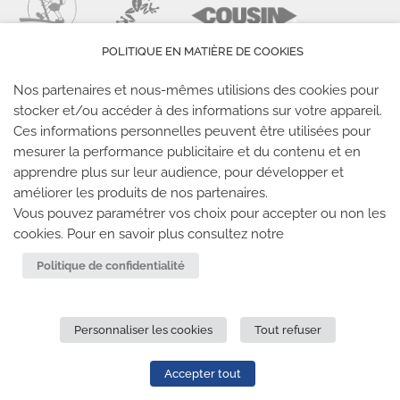
POLITIQUE EN MATIÈRE DE COOKIES
Nos partenaires et nous-mêmes utilisions des cookies pour
stocker et/ou accéder à des informations sur votre appareil.
Ces informations personnelles peuvent être utilisées pour
mesurer la performance publicitaire et du contenu et en
LES SALLES CLIMB UP
apprendre plus sur leur audience, pour développer et
améliorer les produits de nos partenaires.
Climb Up vous accueille dans ses salles, partout en
Vous pouvez paramétrer vos choix pour accepter ou non les
cookies. Pour en savoir plus consultez notre
France
Politique de confidentialité
TROUVE TA SALLE
Personnaliser les cookies
Tout refuser
REJOIGNEZ-NOUS
-
CLIMB UP INVESTISSEMENTS
-
MENTIONS LÉGALES
-
CONFIDENTIALITÉ
- © 2020 TOUS
Accepter tout
DROITS RÉSERVÉS