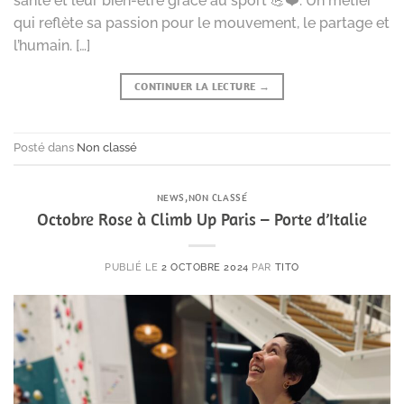
santé et leur bien-être grâce au sport 💪❤️. Un métier
qui reflète sa passion pour le mouvement, le partage et
l’humain. […]
CONTINUER LA LECTURE
→
Posté dans
Non classé
NEWS
,
NON CLASSÉ
Octobre Rose à Climb Up Paris – Porte d’Italie
PUBLIÉ LE
2 OCTOBRE 2024
PAR
TITO